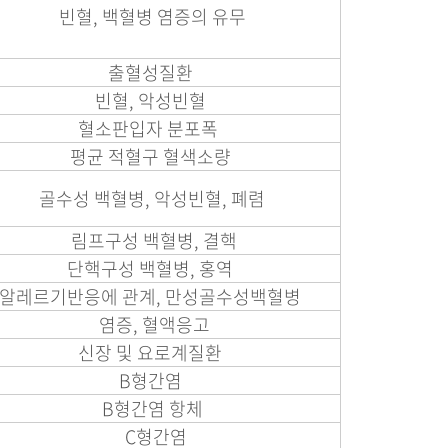
빈혈, 백혈병 염증의 유무
출혈성질환
빈혈, 악성빈혈
혈소판입자 분포폭
평균 적혈구 혈색소량
골수성 백혈병, 악성빈혈, 폐렴
림프구성 백혈병, 결핵
단핵구성 백혈병, 홍역
알레르기반응에 관계, 만성골수성백혈병
염증, 혈액응고
신장 및 요로계질환
B형간염
B형간염 항체
C형간염