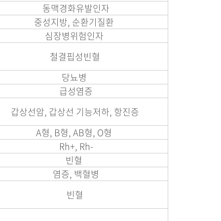
동맥경화유발인자
중성지방, 순환기질환
심장병위험인자
철결핍성빈혈
당뇨병
급성염증
갑상선암, 갑상선 기능저하, 항진증
A형, B형, AB형, O형
Rh+, Rh-
빈혈
염증, 백혈병
빈혈