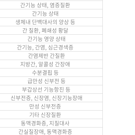
간기능 상태, 염증질환
간기능 상태
생체내 단백대사의 양상 등
간 질환, 폐쇄성 황달
간기능 영양 상태
간기능, 간염, 심근경색증
간염제반 간질환
지방간, 알콜성 간장애
수분결핍 등
급만성 신부전 등
부갑상선 기능항진 등
신부전증, 신장염, 신장기능장애
만성 신부전증
기타 신장질환
동맥경화증, 지질대사
간실질장애, 동맥경화증