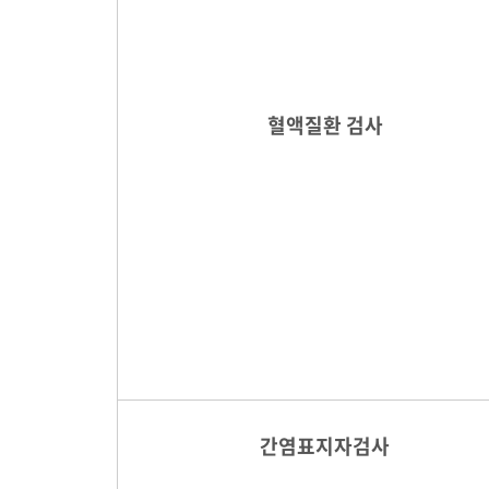
혈액질환 검사
간염표지자검사