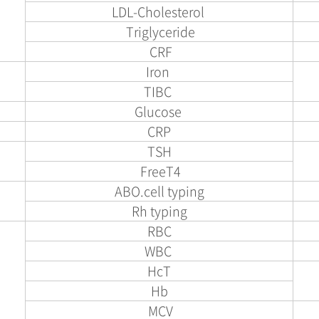
LDL-Cholesterol
Triglyceride
CRF
Iron
TIBC
Glucose
CRP
TSH
FreeT4
ABO.cell typing
Rh typing
RBC
WBC
HcT
Hb
MCV