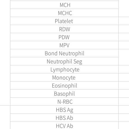
MCH
MCHC
Platelet
RDW
PDW
MPV
Bond Neutrophil
Neutrophil Seg
Lymphocyte
Monocyte
Eosinophil
Basophil
N-RBC
HBS Ag
HBS Ab
HCV Ab