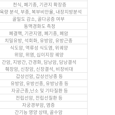
천식, 폐기종, 기관지 확장증
육량 분석, 부종, 복부비만율, 내장지방분석
골밀도 감소, 골다공증 여부
동맥경화도 측정
폐결핵, 기관지염, 폐기종, 폐암
치밀유방, 석회화, 유방암, 유방근종
식도암, 역류성 식도염, 위궤양
위암, 위염, 십이지장 궤양
간암, 지방간, 간경화, 담낭암, 담낭결석
췌장암, 신장암,
신장결석, 비장비대
갑상선암, 갑상선낭종 등
유방암, 유방선종, 유방낭종 등
자궁근종,난소 및 기타질환 등
전립선암, 전립선질환 등
자궁경부암, 염증
간기능 영양 상태, 골수암