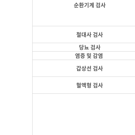
순환기계 검사
철대사 검사
당뇨 검사
염증 및 감염
갑상선 검사
혈액형 검사