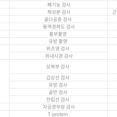
폐기능 검사
체성분 검사
근
골다공증 검사
동맥경화도 검사
흉부촬영
유방 촬영
위조영 검사
위내시경 검사
상복부 검사
갑상선 검사
유방 검사
골반 검사
전립선 검사
자궁경부암 검사
T-protein