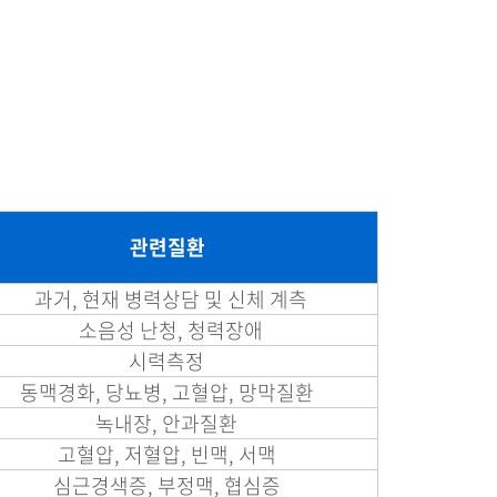
관련질환
과거, 현재 병력상담 및 신체 계측
소음성 난청, 청력장애
시력측정
동맥경화, 당뇨병, 고혈압, 망막질환
녹내장, 안과질환
고혈압, 저혈압, 빈맥, 서맥
심근경색증, 부정맥, 협심증