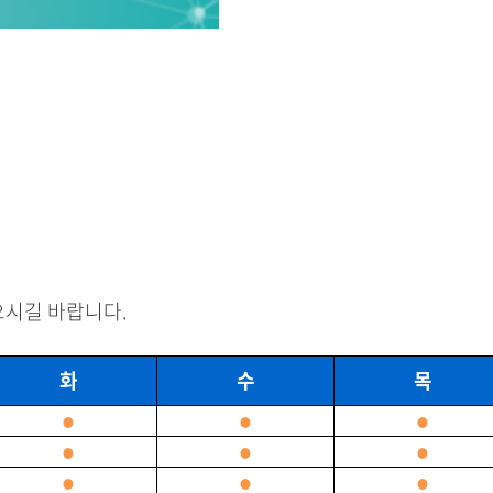
으시길 바랍니다.
화
수
목
●
●
●
●
●
●
●
●
●